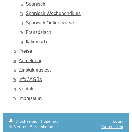
Spanisch
Spanisch Wochenendkurs
Spanisch Online Kurse
Französisch
Italienisch
Preise
Anmeldung
Einstufungstest
Info / AGBs
Kontakt
Impressum
Druckversion
|
Sitemap
Login
© Steuben Sprachkurse
Webansicht